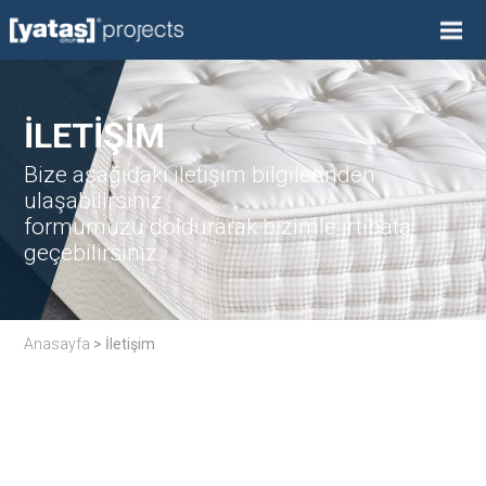
İLETİŞİM
Bize aşağıdaki iletişim bilgilerinden
ulaşabilirsiniz
formumuzu doldurarak bizimle irtibata
geçebilirsiniz.
Anasayfa
> İletişim