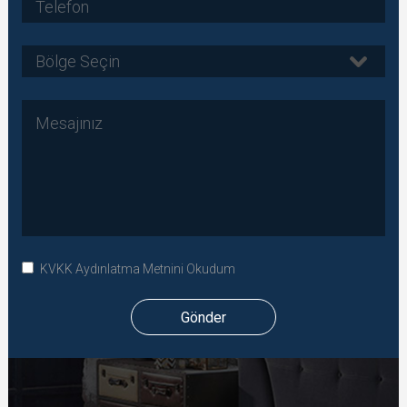
Bölge Seçin
KVKK Aydınlatma Metnini Okudum
Gönder