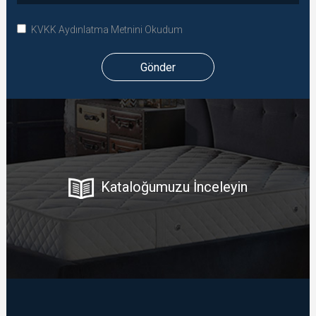
KVKK Aydınlatma Metnini Okudum
Gönder
Kataloğumuzu İnceleyin