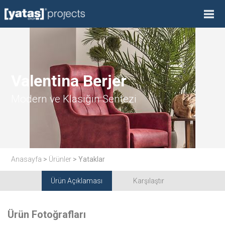
Valentina Berjer
Modern ve Klasiğin Sentezi
Anasayfa
>
Ürünler
> Yataklar
Ürün Açıklaması
Karşılaştır
Ürün Fotoğrafları